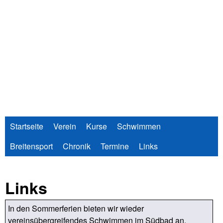
Direkt
zum
Inhalt
Startseite
Verein
Kurse
Schwimmen
Breitensport
Chronik
Termine
Links
Links
In den Sommerferien bieten wir wieder
vereinsübergreifendes Schwimmen im Südbad an.