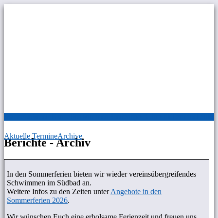
Direkt zum Inhalt
Startseite
Verein
Kurse
Schwimmen
Breitensport
Chronik
Termine
Links
Aktuelle Termine
Archive
Berichte - Archiv
In den Sommerferien bieten wir wieder vereinsübergreifendes
Schwimmen im Südbad an.
Weitere Infos zu den Zeiten unter
Angebote in den
Sommerferien 2026
.
Wir wünschen Euch eine erholsame Ferienzeit und freuen uns,