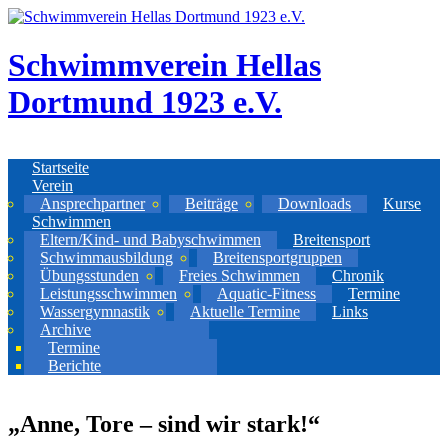
Direkt zum Inhalt
Schwimmverein Hellas
Dortmund 1923 e.V.
Startseite
Verein
Ansprechpartner
Beiträge
Downloads
Kurse
Schwimmen
Eltern/Kind- und Babyschwimmen
Breitensport
Schwimmausbildung
Breitensportgruppen
Übungsstunden
Freies Schwimmen
Chronik
Leistungsschwimmen
Aquatic-Fitness
Termine
Wassergymnastik
Aktuelle Termine
Links
Archive
Termine
Berichte
„Anne, Tore – sind wir stark!“