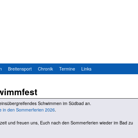
Direkt
zum
Inhalt
n
Breitensport
Chronik
Termine
Links
wimmfest
ereinsübergreifendes Schwimmen im Südbad an.
e in den Sommerferien 2026
.
zeit und freuen uns, Euch nach den Sommerferien wieder im Bad zu