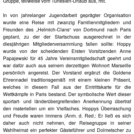
Gruppe, teilweise vom Tunesien-Urlaub aus, mit.
In von jahrelanger Jugendarbeit geprägter Organisation
wurde eine Reise mit zwanzig Familienmitgliedern und
Freunden des „Helmich-Clans“ von Dortmund nach Paris
geplant, zu der der Startschuss ausgerechnet in der
diesjährigen Mitgliederversammlung fallen sollte: Hoppy
wurde von der scheidenden Ersten Vorsitzenden Anne
Papajewski für 45 Jahre Vereinsmitgliedschaft geehrt und
war dafür auch aus seinem derzeitigen Wohnort Marseille
persönlich angereist. Der Vorstand ergänzt die Goldene
Ehrennadel traditionsgemäß mit einem kleinen Präsent,
welches in diesem Fall aus der Eintrittskarte für die
Wettkämpfe in Paris bestand. Der symbolische Wert dieser
sportart- und länderübergreifenden Anerkennung übertraf
den materiellen um ein Vielfaches. Hoppys Überraschung
und Freude waren immens (Anm. d. Red.: Er ließ es sich
daher auch nicht nehmen, der Reisegruppe in seiner
Wahlheimat ein perfekter Gästeführer und Dolmetscher zu