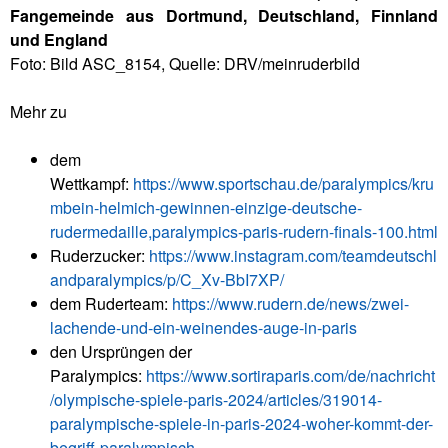
Fangemeinde aus Dortmund, Deutschland, Finnland
und England
​Foto: Bild ASC_8154, Quelle: DRV/meinruderbild
Mehr zu
dem
Wettkampf:
https://www.sportschau.de/paralympics/kru
mbein-helmich-gewinnen-einzige-deutsche-
rudermedaille,paralympics-paris-rudern-finals-100.html
Ruderzucker:
https://www.instagram.com/teamdeutschl
andparalympics/p/C_Xv-BbI7XP/
dem Ruderteam:
https://www.rudern.de/news/zwei-
lachende-und-ein-weinendes-auge-in-paris
den Ursprüngen der
Paralympics:
https://www.sortiraparis.com/de/nachricht
/olympische-spiele-paris-2024/articles/319014-
paralympische-spiele-in-paris-2024-woher-kommt-der-
begriff-paralympisch