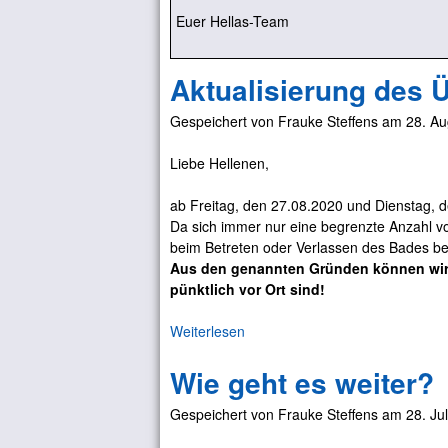
Euer Hellas-Team
Aktualisierung des 
Gespeichert von
Frauke Steffens
am
28. Au
Liebe Hellenen,
ab Freitag, den 27.08.2020 und Dienstag, 
Da sich immer nur eine begrenzte Anzahl v
beim Betreten oder Verlassen des Bades beg
Aus den genannten Gründen können wir
pünktlich vor Ort sind!
Weiterlesen
ü
b
Wie geht es weiter?
e
r
Gespeichert von
Frauke Steffens
am
28. Ju
A
k