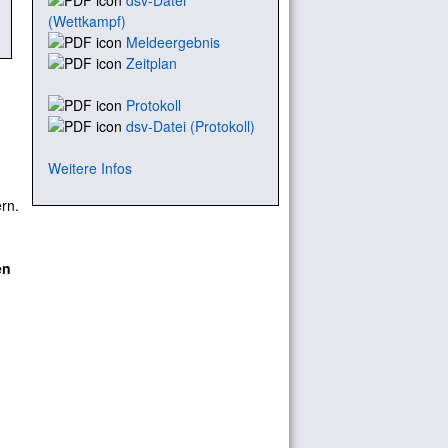
dsv-Datei
(Wettkampf)
Meldeergebnis
Zeitplan
Protokoll
dsv-Datei (Protokoll)
Weitere Infos
rn.
en