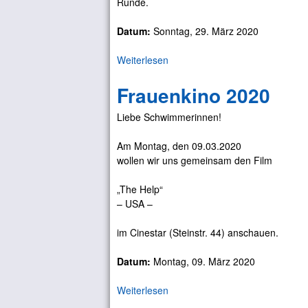
Runde.
i
ü
l
e
t
r
l
)
Datum:
Sonntag, 29. März 2020
a
z
t
l
u
w
Weiterlesen
ü
e
H
e
b
S
a
i
Frauenkino 2020
e
c
u
t
r
h
s
e
Liebe Schwimmerinnen!
F
u
e
r
r
l
h
Am Montag, den 09.03.2020
ü
s
i
wollen wir uns gemeinsam den Film
h
t
n
l
u
„The Help“
i
n
– USA –
n
d
g
e
im Cinestar (Steinstr. 44) anschauen.
s
-
Datum:
Montag, 09. März 2020
K
e
Weiterlesen
ü
g
b
e