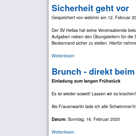
Sicherheit geht vor
e
l
r
n
Gespeichert von
webmin
am
12. Februar 20
F
(
r
e
Der SV Hellas hat seine Vereinsabende beka
a
n
Aufgaben neben den Übungsleitern für die 
u
t
Beckenrand sicher zu stellen. Hierfür nehme
e
f
n
ä
Weiterlesen
ü
k
l
b
i
l
Brunch - direkt bei
e
n
t
r
o
)
Einladung zum langen Frühstück
S
2
i
0
Es ist wieder soweit! Lassen wir es krachen!
c
2
h
0
Als Frauenwartin lade ich alle Schwimmer/I
e
r
Datum:
Sonntag, 16. Februar 2020
h
e
Weiterlesen
ü
i