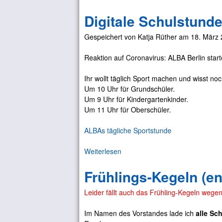
b
d
n
Digitale Schulstund
e
a
w
r
t
i
Gespeichert von
Katja Rüther
am
18. März 
A
e
e
n
:
d
Reaktion auf Coronavirus: ALBA Berlin starte
f
Ü
e
ä
b
r
Ihr wollt täglich Sport machen und wisst no
n
u
F
Um 10 Uhr für Grundschüler.
g
n
a
Um 9 Uhr für Kindergartenkinder.
e
g
h
Um 11 Uhr für Oberschüler.
r
s
r
s
a
t
ALBAs tägliche Sportstunde
c
b
a
h
e
u
Weiterlesen
ü
w
n
f
b
i
d
(
Frühlings-Kegeln (ent
e
m
e
U
r
m
n
p
Leider fällt auch das Frühling-Kegeln wege
D
e
t
d
i
n
f
a
Im Namen des Vorstandes lade ich
alle S
g
f
ä
t