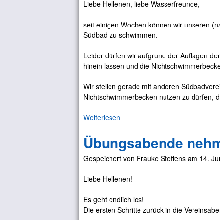
Liebe Hellenen, liebe Wasserfreunde,
t
u
seit einigen Wochen können wir unseren 
a
Südbad zu schwimmen.
l
i
Leider dürfen wir aufgrund der Auflagen de
s
hinein lassen und die Nichtschwimmerbecke
i
e
Wir stellen gerade mit anderen Südbadvere
r
Nichtschwimmerbecken nutzen zu dürfen, d
u
n
Weiterlesen
ü
g
b
d
Übungsabende nehme
e
e
r
s
Gespeichert von
Frauke Steffens
am
14. Ju
W
Ü
i
b
Liebe Hellenen!
e
u
g
n
Es geht endlich los!
e
g
Die ersten Schritte zurück in die Vereinsa
h
s