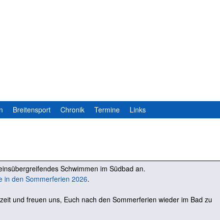
Direkt
zum
Inhalt
n
Breitensport
Chronik
Termine
Links
ereinsübergreifendes Schwimmen im Südbad an.
e in den Sommerferien 2026
.
zeit und freuen uns, Euch nach den Sommerferien wieder im Bad zu