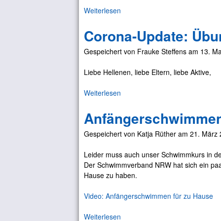
t
b
Weiterlesen
ü
e
e
b
s
t
Corona-Update: Übun
e
w
r
r
e
i
Gespeichert von
Frauke Steffens
am
13. Ma
Ü
i
e
b
t
b
Liebe Hellenen, liebe Eltern, liebe Aktive,
u
e
e
n
r
s
Weiterlesen
ü
g
?
b
s
Anfängerschwimmen 
e
a
r
b
Gespeichert von
Katja Rüther
am
21. März 
C
e
o
n
Leider muss auch unser Schwimmkurs in de
r
d
Der Schwimmverband NRW hat sich ein paar 
o
e
Hause zu haben.
n
n
a
e
Video: Anfängerschwimmen für zu Hause
-
h
U
m
Weiterlesen
ü
p
e