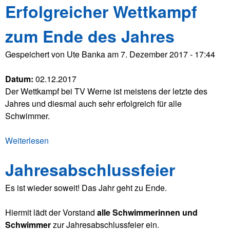
Erfolgreicher Wettkampf
e
e
r
n
zum Ende des Jahres
P
d
o
2
Gespeichert von
Ute Banka
am
7. Dezember 2017 - 17:44
o
0
l
1
Datum:
02.12.2017
p
8
Der Wettkampf bei TV Werne ist meistens der letzte des
a
Jahres und diesmal auch sehr erfolgreich für alle
r
Schwimmer.
t
y
Weiterlesen
ü
b
Jahresabschlussfeier
e
r
Es ist wieder soweit! Das Jahr geht zu Ende.
E
r
Hiermit lädt der Vorstand
alle Schwimmerinnen und
f
Schwimmer
zur Jahresabschlussfeier ein.
o