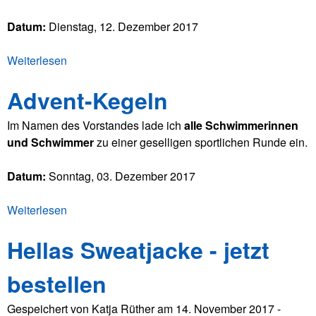
l
Datum:
Dienstag, 12. Dezember 2017
g
r
Weiterlesen
ü
e
b
i
Advent-Kegeln
e
c
r
h
Im Namen des Vorstandes lade ich
alle Schwimmerinnen
J
e
und Schwimmer
zu einer geselligen sportlichen Runde ein.
a
r
h
W
Datum:
Sonntag, 03. Dezember 2017
r
e
e
t
Weiterlesen
ü
s
t
b
a
k
Hellas Sweatjacke - jetzt
e
b
a
r
s
m
bestellen
A
c
p
d
h
f
Gespeichert von
Katja Rüther
am
14. November 2017 -
v
l