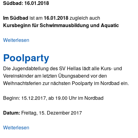
Südbad: 16.01.2018
r
s
Im Südbad
ist am
16.01.2018
zugleich auch
a
Kursbeginn für Schwimmausbildung und Aquatic
m
m
Weiterlesen
ü
l
b
u
Poolparty
e
n
r
g
Die Jugendabteilung des SV Hellas lädt alle Kurs- und
1
2
Vereinskinder am letzten Übungsabend vor den
.
0
Weihnachtsferien zur nächsten Poolparty im Nordbad ein.
Ü
1
b
8
Beginn: 15.12.2017, ab 19.00 Uhr im Nordbad
u
n
Datum:
Freitag, 15. Dezember 2017
g
s
Weiterlesen
ü
a
b
b