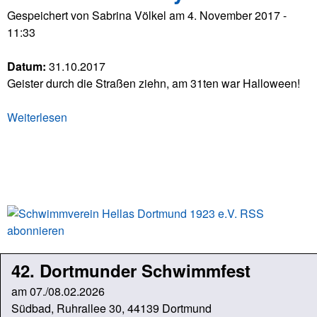
r
t
Gespeichert von
Sabrina Völkel
am
4. November 2017 -
W
j
11:33
e
a
i
c
Datum:
31.10.2017
h
k
Geister durch die Straßen ziehn, am 31ten war Halloween!
n
e
a
-
Weiterlesen
ü
c
j
b
h
e
e
t
t
S
r
s
z
H
b
e
t
a
a
b
i
l
s
e
l
t
t
s
o
e
t
e
42. Dortmunder Schwimmfest
w
l
e
e
n
n
am 07./08.02.2026
l
e
-
Südbad, Ruhrallee 30, 44139 Dortmund
l