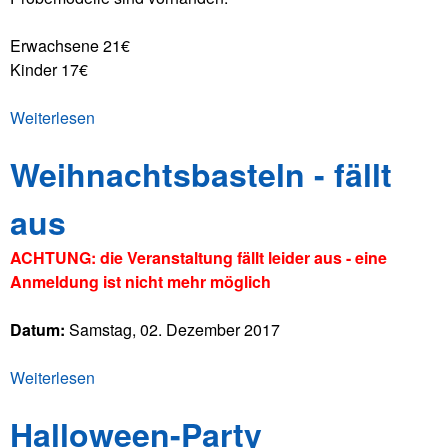
Erwachsene 21€
Kinder 17€
Weiterlesen
ü
b
Weihnachtsbasteln - fällt
e
r
aus
H
e
ACHTUNG: die Veranstaltung fällt leider aus - eine
l
Anmeldung ist nicht mehr möglich
l
a
Datum:
Samstag, 02. Dezember 2017
s
S
Weiterlesen
ü
w
b
e
Halloween-Party
e
a