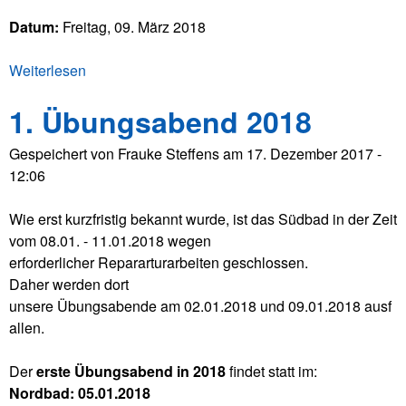
p
Datum:
Freitag, 09. März 2018
t
v
Weiterlesen
ü
e
b
r
1. Übungsabend 2018
e
s
r
a
Gespeichert von
Frauke Steffens
am
17. Dezember 2017 -
J
m
12:06
u
m
g
l
Wie erst kurzfristig bekannt wurde, ist das Südbad in der Zeit
e
u
vom 08.01. - 11.01.2018 wegen
n
n
erforderlicher Repararturarbeiten geschlossen.
d
g
Daher werden dort
v
2
unsere Übungsabende am 02.01.2018 und 09.01.2018 ausf
o
0
allen.
l
1
l
8
Der
erste Übungsabend in 2018
findet statt im:
v
Nordbad: 05.01.2018
e