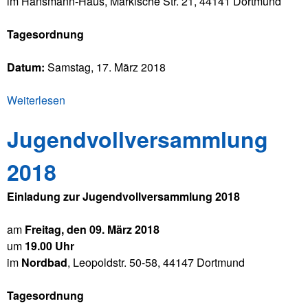
im Hansmann-Haus, Märkische Str. 21, 44141 Dortmund
Tagesordnung
Datum:
Samstag, 17. März 2018
Weiterlesen
ü
b
Jugendvollversammlung
e
r
2018
J
a
Einladung zur Jugendvollversammlung 2018
h
r
am
Freitag, den 09. März 2018
e
um
19.00 Uhr
s
im
Nordbad
, Leopoldstr. 50-58, 44147 Dortmund
h
a
Tagesordnung
u