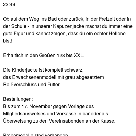
z
22:49
e
u
u
n
s
m
Ob auf dem Weg ins Bad oder zurück, in der Freizeit oder in
t
s
E
der Schule - in unserer Kapuzenjacke machst du immer eine
-
f
n
gute Figur und kannst zeigen, dass du ein echter Hellene
K
e
d
bist!
e
i
e
g
e
d
Erhältlich in den Größen 128 bis XXL.
e
r
e
l
s
Die Kinderjacke ist komplett schwarz,
n
J
das Erwachsenenmodell mit grau abgesetztem
a
Reißverschluss und Futter.
h
r
Bestellungen:
e
Bis zum 17. November gegen Vorlage des
s
Mitgliedsausweises und Vorkasse in bar oder als
Überweisung zu den Vereinsabenden an der Kasse.
Probemodelle sind vorhanden.